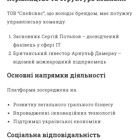
ТОВ “Спейсикс”, що володіє брендом, має потужну
управлінську команду:
Засновник Сергій Потапов – досвідчений
фахівець у сфері IT
Британський інвестор Арнульф Дамерау –
відомий міжнародний підприємець
Основні напрямки діяльності
Платформа зосереджена на:
Розвитку легального грального бізнесу
Впровадженні інноваційних технологій
Підтримці української економіки
Соціальна відповідальність