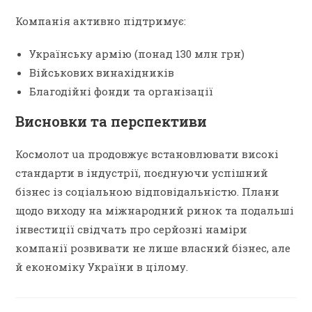
Компанія активно підтримує:
Українську армію (понад 130 млн грн)
Військових винахідників
Благодійні фонди та організації
Висновки та перспективи
Космолот ua продовжує встановлювати високі
стандарти в індустрії, поєднуючи успішний
бізнес із соціальною відповідальністю. Плани
щодо виходу на міжнародний ринок та подальші
інвестиції свідчать про серйозні наміри
компанії розвивати не лише власний бізнес, але
й економіку України в цілому.