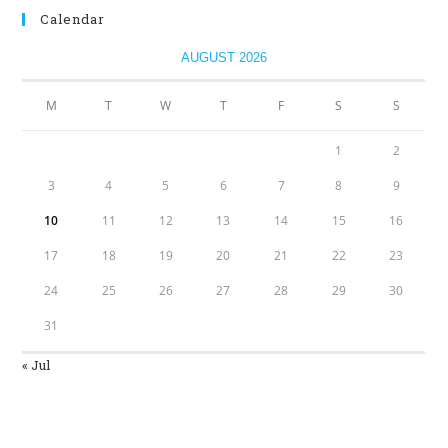
Calendar
AUGUST 2026
M
T
W
T
F
S
S
1
2
3
4
5
6
7
8
9
10
11
12
13
14
15
16
17
18
19
20
21
22
23
24
25
26
27
28
29
30
31
« Jul